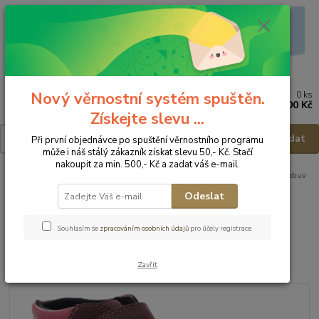
Nový věrnostní systém spuštěn.
0
ks
Menu
za
0,00 Kč
Získejte slevu ...
Hledat
Při první objednávce po spuštění věrnostního programu
může i náš stálý zákazník získat slevu 50,- Kč. Stačí
nakoupit za min. 500,- Kč a zadat váš e-mail.
Úvod
VÝPRODEJ
Celoroční obuv - výprodej
FARE BARE Dětská obuv
A5221292 - vel.30
Odeslat
FARE BARE Dětská obuv
Souhlasím se
zpracováním osobních údajů
pro účely registrace.
A5221292 - vel.30
Zavřít
Akce