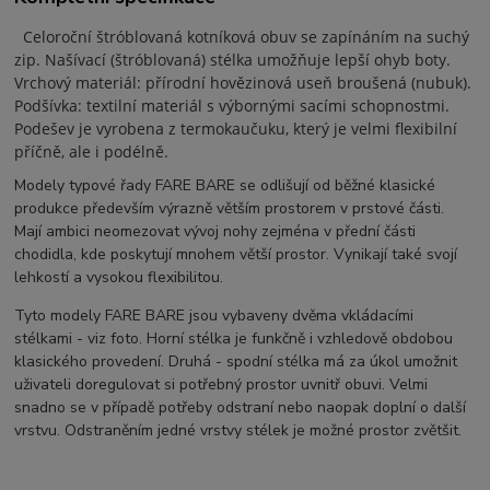
Celoroční štróblovaná kotníková obuv se zapínáním na suchý
zip. Našívací (štróblovaná) stélka umožňuje lepší ohyb boty.
Vrchový materiál: přírodní hovězinová useň broušená (nubuk).
Podšívka: textilní materiál s výbornými sacími schopnostmi.
Podešev je vyrobena z termokaučuku, který je velmi flexibilní
příčně, ale i podélně.
Modely typové řady FARE BARE se odlišují od běžné klasické
produkce především výrazně větším prostorem v prstové části.
Mají ambici neomezovat vývoj nohy zejména v přední části
chodidla, kde poskytují mnohem větší prostor. Vynikají také svojí
lehkostí a vysokou flexibilitou.
Tyto modely FARE BARE jsou vybaveny dvěma vkládacími
stélkami - viz foto. Horní stélka je funkčně i vzhledově obdobou
klasického provedení. Druhá - spodní stélka má za úkol umožnit
uživateli doregulovat si potřebný prostor uvnitř obuvi. Velmi
snadno se v případě potřeby odstraní nebo naopak doplní o další
vrstvu. Odstraněním jedné vrstvy stélek je možné prostor zvětšit.