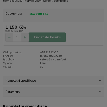
termokaučuku, který je velmi flexib...
celý popis
Dostupnost
skladem 1 ks
1 150 Kč
/
ks
950 Kč
bez DPH
Přidat do košíku
Číslo produktu:
A5221292-30
EAN kód:
8596260252249
typ obuvi:
celoroční - barefoot
Výrobce:
Fare
velikost:
30
Kompletní specifikace
Parametry
Kompletní specifikace