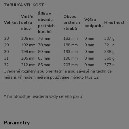
TABULKA VELIKOSTÍ
Šířka v
Vnitřní
Obvod
obvodu
Výška
Velikost
délka
prstních
Hmotnost
prstních
podpatku
obuvi
kloubů
kloubů
28
185 mm
76 mm
182 mm
0 mm
307 g
29
192 mm
78 mm
188 mm
0 mm
321 g
30
198 mm
80 mm
193 mm
0 mm
338 g
31
205 mm
83 mm
198 mm
0 mm
360 g
32
212 mm
85 mm
203 mm
0 mm
377 g
Uvedené rozměry jsou orientační a jsou závislé na technice
měření. Při našem měření používáme měřidlo Plus 12.
* hmotnost je uváděna vždy celého páru
Parametry