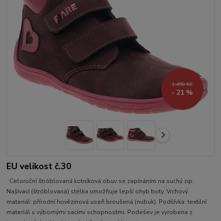
1 450 Kč
- 21 %
EU velikost č.30
Celoroční štróblovaná kotníková obuv se zapínáním na suchý zip.
Našívací (štróblovaná) stélka umožňuje lepší ohyb boty. Vrchový
materiál: přírodní hovězinová useň broušená (nubuk). Podšívka: textilní
materiál s výbornými sacími schopnostmi. Podešev je vyrobena z