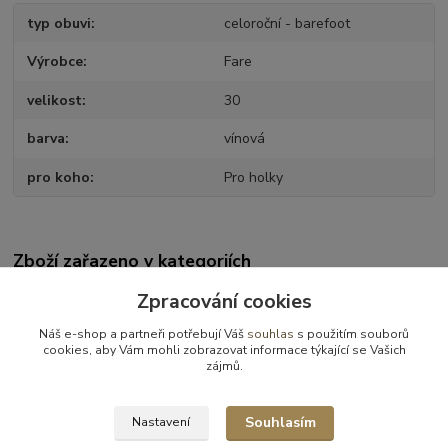
typ obuvi
celoroční - barefoot
Výrobce
Fare
velikost
30
barva
vínová
pro koho
Pro holky
Zboží zařazeno v kategoriích
VÝPRODEJ
Zpracování cookies
Obuv celoroční
Náš e-shop a partneři potřebují Váš
souhlas
s použitím souborů
cookies, aby Vám mohli zobrazovat informace týkající se Vašich
Celoroční obuv - výprodej
zájmů.
Obuv celoroční - vel.30
Souhlasím
Nastavení