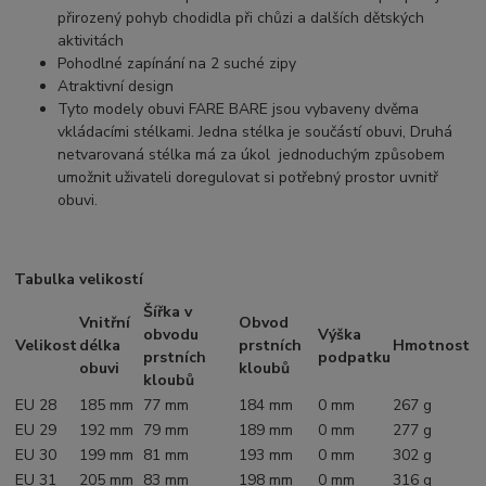
přirozený pohyb chodidla při chůzi a dalších dětských
aktivitách
Pohodlné zapínání na 2 suché zipy
Atraktivní design
Tyto modely obuvi FARE BARE jsou vybaveny dvěma
vkládacími stélkami. Jedna stélka je součástí obuvi, Druhá
netvarovaná stélka má za úkol jednoduchým způsobem
umožnit uživateli doregulovat si potřebný prostor uvnitř
obuvi.
Tabulka velikostí
Šířka v
Vnitřní
Obvod
obvodu
Výška
Velikost
délka
prstních
Hmotnost
prstních
podpatku
obuvi
kloubů
kloubů
EU 28
185 mm
77 mm
184 mm
0 mm
267 g
EU 29
192 mm
79 mm
189 mm
0 mm
277 g
EU 30
199 mm
81 mm
193 mm
0 mm
302 g
EU 31
205 mm
83 mm
198 mm
0 mm
316 g