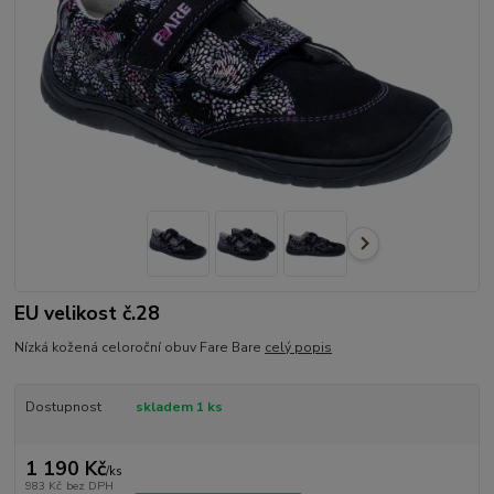
EU velikost č.28
Nízká kožená celoroční obuv Fare Bare
celý popis
Dostupnost
skladem 1 ks
1 190 Kč
/
ks
983 Kč
bez DPH