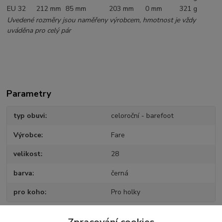
EU 32
212 mm
85 mm
203 mm
0 mm
321 g
Uvedené rozměry jsou naměřeny výrobcem, hmotnost je vždy
uváděna pro celý pár
Parametry
typ obuvi
celoroční - barefoot
Výrobce
Fare
velikost
28
barva
černá
pro koho
Pro holky