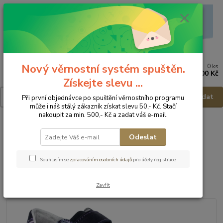
Nový věrnostní systém spuštěn.
0
ks
Menu
za
0,00 Kč
Získejte slevu ...
Hledat
Při první objednávce po spuštění věrnostního programu
může i náš stálý zákazník získat slevu 50,- Kč. Stačí
nakoupit za min. 500,- Kč a zadat váš e-mail.
Úvod
Dětská obuv
Obuv celoroční
FARE BARE Dětská obuv
A5214213 - vel.28
Odeslat
FARE BARE Dětská obuv
Souhlasím se
zpracováním osobních údajů
pro účely registrace.
A5214213 - vel.28
Zavřít
Novinka