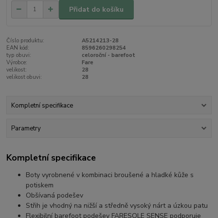
Přidat do košíku
Číslo produktu:
A5214213-28
EAN kód:
8596260298254
typ obuvi:
celoroční - barefoot
Výrobce:
Fare
velikost:
28
velikost obuvi:
28
Kompletní specifikace
Parametry
Kompletní specifikace
Boty vyrobnené v kombinaci broušené a hladké kůže s
potiskem
Obšívaná podešev
Střih je vhodný na nižší a středně vysoký nárt a úzkou patu
Flexibilní barefoot podešev FARESOLE SENSE podporuje