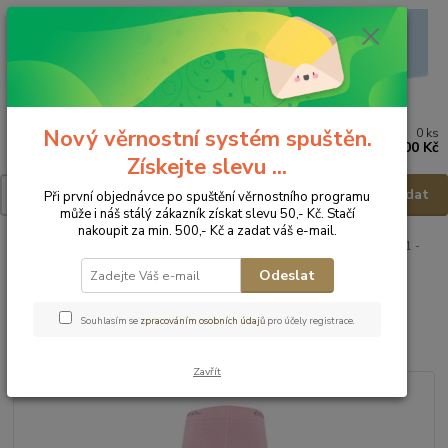
Nový věrnostní systém spuštěn.
0
ks
Menu
za
0,00 Kč
Získejte slevu ...
Hledat
Při první objednávce po spuštění věrnostního programu
může i náš stálý zákazník získat slevu 50,- Kč. Stačí
nakoupit za min. 500,- Kč a zadat váš e-mail.
Úvod
Punčocháče
Punčocháče
Ewers Dětské punčocháče 901191 -
vel.92-98
Odeslat
Ewers Dětské punčocháče
Souhlasím se
zpracováním osobních údajů
pro účely registrace.
901191 - vel.92-98
Zavřít