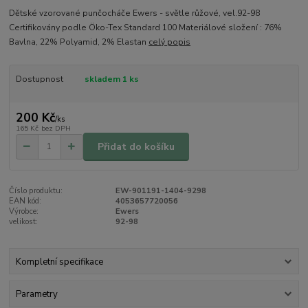
Dětské vzorované punčocháče Ewers - světle růžové, vel.92-98
Certifikovány podle Öko-Tex Standard 100 Materiálové složení : 76%
Bavlna, 22% Polyamid, 2% Elastan
celý popis
Dostupnost
skladem 1 ks
200 Kč
/
ks
165 Kč
bez DPH
Přidat do košíku
Číslo produktu:
EW-901191-1404-9298
EAN kód:
4053657720056
Výrobce:
Ewers
velikost:
92-98
Kompletní specifikace
Parametry