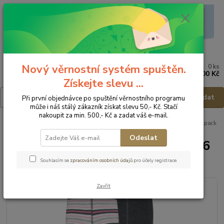
Nový věrnostní systém spuštěn.
0
ks
Menu
za
0,00 Kč
Získejte slevu ...
Hledat
Při první objednávce po spuštění věrnostního programu
může i náš stálý zákazník získat slevu 50,- Kč. Stačí
nakoupit za min. 500,- Kč a zadat váš e-mail.
Úvod
Punčocháče
Ewers Dětské punčocháče 98006 - vel.98-104 - 2pack
Odeslat
Ewers Dětské punčocháče 98006
- vel.98-104 - 2pack
Souhlasím se
zpracováním osobních údajů
pro účely registrace.
Zavřít