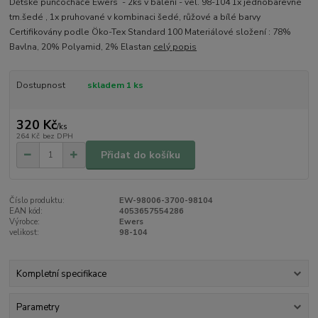
Dětské punčocháče Ewers - 2ks v balení - vel. 98-104 1x jednobarevné
tm.šedé , 1x pruhované v kombinaci šedé, růžové a bílé barvy
Certifikovány podle Öko-Tex Standard 100 Materiálové složení : 78%
Bavlna, 20% Polyamid, 2% Elastan
celý popis
Dostupnost
skladem 1 ks
320 Kč
/
ks
264 Kč
bez DPH
Přidat do košíku
Číslo produktu:
EW-98006-3700-98104
EAN kód:
4053657554286
Výrobce:
Ewers
velikost:
98-104
Kompletní specifikace
Parametry