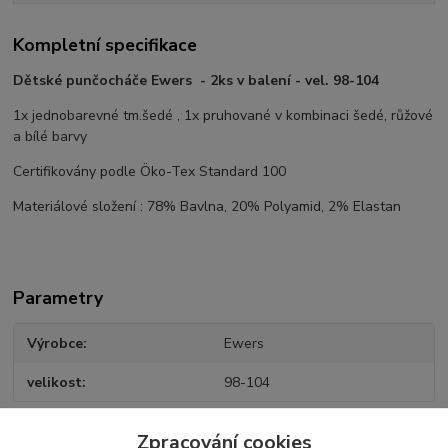
Kompletní specifikace
Dětské punčocháče Ewers - 2ks v balení - vel. 98-104
1x jednobarevné tm.šedé , 1x pruhované v kombinaci šedé, růžové
a bílé barvy
Certifikovány podle Öko-Tex Standard 100
Materiálové složení : 78% Bavlna, 20% Polyamid, 2% Elastan
Parametry
Výrobce
Ewers
velikost
98-104
Zpracování cookies