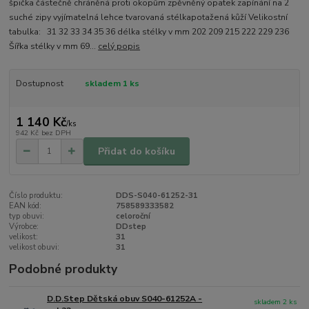
špička částečně chráněná proti okopům zpěvněný opatek zapínání na 2
suché zipy vyjímatelná lehce tvarovaná stélkapotažená kůží Velikostní
tabulka: 31 32 33 34 35 36 délka stélky v mm 202 209 215 222 229 236
Šířka stélky v mm 69...
celý popis
Dostupnost
skladem 1 ks
1 140 Kč
/
ks
942 Kč
bez DPH
Přidat do košíku
Číslo produktu:
DDS-S040-61252-31
EAN kód:
758589333582
typ obuvi:
celoroční
Výrobce:
DDstep
velikost:
31
velikost obuvi:
31
Podobné produkty
D.D.Step Dětská obuv S040-61252A -
skladem 2 ks