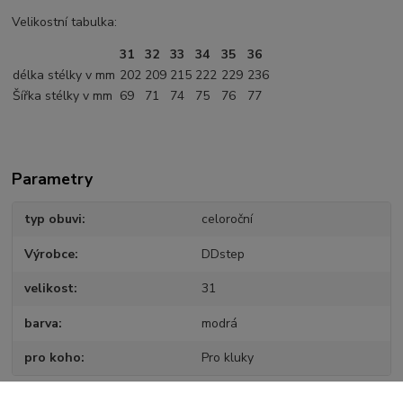
Velikostní tabulka:
31
32
33
34
35
36
délka stélky v mm
202
209
215
222
229
236
Šířka stélky v mm
69
71
74
75
76
77
Parametry
typ obuvi
celoroční
Výrobce
DDstep
velikost
31
barva
modrá
pro koho
Pro kluky