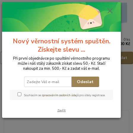
Nový věrnostní systém spuštěn.
0
ks
Menu
za
0,00 Kč
Získejte slevu ...
Hledat
Při první objednávce po spuštění věrnostního programu
může i náš stálý zákazník získat slevu 50,- Kč. Stačí
nakoupit za min. 500,- Kč a zadat váš e-mail.
Úvod
Dětská obuv
Obuv celoroční
Obuv celoroční - vel.31
D.D.Step Dětská obuv S040-61252A - vel.31
Odeslat
D.D.Step Dětská obuv S040-
Souhlasím se
zpracováním osobních údajů
pro účely registrace.
61252A - vel.31
Zavřít