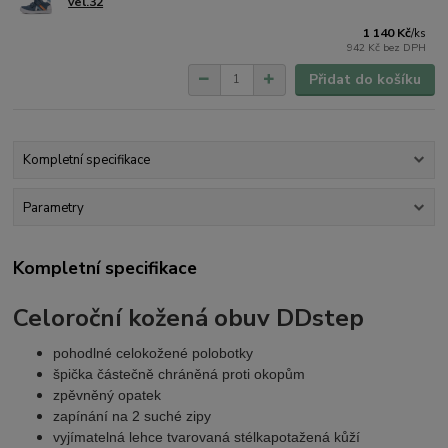
vel.32
1 140 Kč
/
ks
942 Kč
bez DPH
Přidat do košíku
Kompletní specifikace
Parametry
Kompletní specifikace
Celoroční
kožená obuv DDstep
pohodlné celokožené polobotky
špička částečně chráněná proti okopům
zpěvněný opatek
zapínání na 2 suché zipy
vyjímatelná lehce tvarovaná stélkapotažená kůží