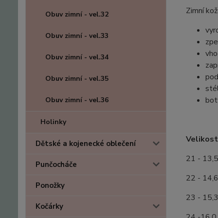
Zimní ko
Obuv zimní - vel.32
vyr
Obuv zimní - vel.33
zpe
vho
Obuv zimní - vel.34
zap
pod
Obuv zimní - vel.35
sté
bot
Obuv zimní - vel.36
Holinky
Velikost 
Dětské a kojenecké oblečení
21 - 13,
Punčocháče
22 - 14,
Ponožky
23 - 15,
Kočárky
24 -16,0