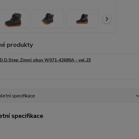
é produkty
D.D.Step Zimní obuv W071-42680A - vel.23
etní specifikace
tní specifikace