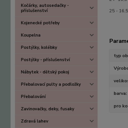
Kočárky, autosedačky -
příslušenství
25 - 16,
Kojenecké potřeby
Koupelna
Param
Postýlky, kolébky
typ ob
Postýlky - příslušenství
Výrob
Nábytek - dětský pokoj
veliko
Přebalovací pulty a podložky
barva
Přebalování
pro k
Zavinovačky, deky, fusaky
Zdravá lahev