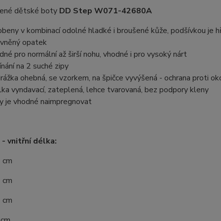
žené dětské boty
DD Step W071-42680A
obeny v kombinací odolné hladké i broušené kůže, podšívkou je hř
vněný opatek
dné pro normální až širší nohu, vhodné i pro vysoký nárt
ínání na 2 suché zipy
rážka ohebná, se vzorkem, na špičce vyvýšená - ochrana proti o
lka vyndavací, zateplená, lehce tvarovaná, bez podpory kleny
y je vhodné naimpregnovat
- vnitřní délka:
5 cm
6 cm
3 cm
 cm