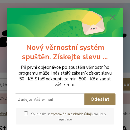
Nový věrnostní systém
spuštěn. Získejte slevu ...
Při první objednávce po spuštění věrnostního
programu může i náš stálý zákazník získat slevu
50,- Kč. Stačí nakoupit za min. 500,- Kč a zadat
Hleda
váš e-mail.
A ZBOŽÍ
REKLAMACE A VRÁCENÍ ZBOŹÍ
KONTAKTY
Odeslat
ětská obuv
Obuv zimní
Obuv zimní - vel.25
D.D.Step Zimní ob
Souhlasím se
zpracováním osobních údajů
pro účely
registrace.
Step Zimní obuv W071-42680A -