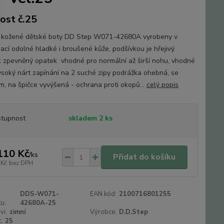
kost č.25
kožené dětské boty DD Step W071-42680A vyrobeny v
ací odolné hladké i broušené kůže, podšívkou je hřejivý
k zpevněný opatek vhodné pro normální až širší nohu, vhodné
vysoký nárt zapínání na 2 suché zipy podrážka ohebná, se
m, na špičce vyvýšená - ochrana proti okopů...
celý popis
tupnost
skladem 2 ks
110 Kč
/
ks
Přidat do košíku
 Kč
bez DPH
DDS-W071-
EAN kód:
2100716801255
u:
42680A-25
vi:
zimní
Výrobce:
D.D.Step
:
25