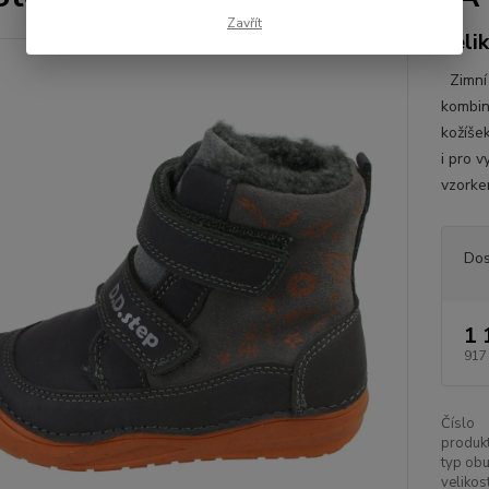
Zavřít
veli
Zimní 
kombin
kožíše
i pro 
vzorke
Dos
1 
917
Číslo
produkt
typ obu
velikost