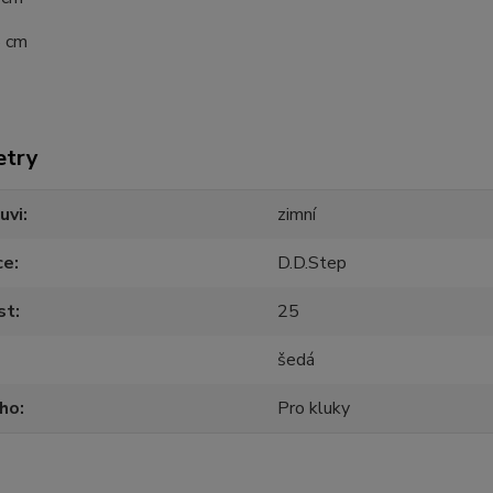
5 cm
etry
uvi
zimní
ce
D.D.Step
st
25
šedá
oho
Pro kluky