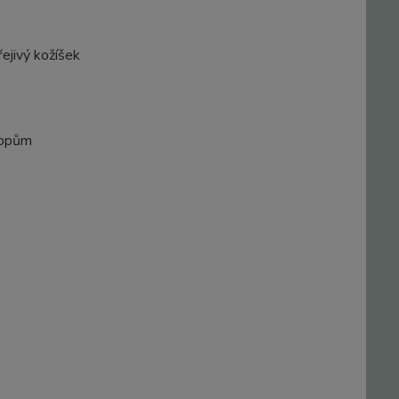
ejivý kožíšek
kopům