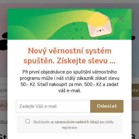
Nový věrnostní systém
spuštěn. Získejte slevu ...
Při první objednávce po spuštění věrnostního
programu může i náš stálý zákazník získat slevu
50,- Kč. Stačí nakoupit za min. 500,- Kč a zadat
Hleda
váš e-mail.
A ZBOŽÍ
REKLAMACE A VRÁCENÍ ZBOŹÍ
KONTAKTY
Odeslat
ětská obuv
Obuv zimní
Obuv zimní - vel.22
D.D.Step Zimní ob
Souhlasím se
zpracováním osobních údajů
pro účely
registrace.
Step Zimní obuv W015-52347B -