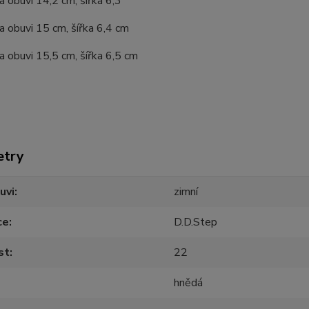
a obuvi 14,2 cm, šířka 6,3
a obuvi 15 cm, šířka 6,4 cm
a obuvi 15,5 cm, šířka 6,5 cm
etry
uvi
zimní
ce
D.D.Step
st
22
hnědá