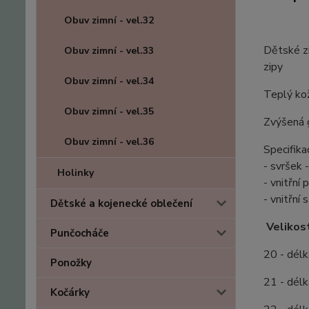
Obuv zimní - vel.32
Dětské z
Obuv zimní - vel.33
zipy
Obuv zimní - vel.34
Teplý kož
Obuv zimní - vel.35
Zvýšená 
Obuv zimní - vel.36
Specifika
- svršek 
Holinky
- vnitřní
- vnitřní 
Dětské a kojenecké oblečení
Velikost
Punčocháče
20 - délk
Ponožky
21 - délk
Kočárky