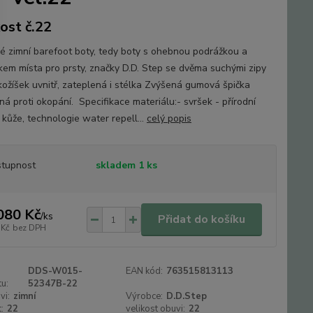
kost č.22
 zimní barefoot boty, tedy boty s ohebnou podrážkou a
kem místa pro prsty, značky D.D. Step se dvěma suchými zipy
kožíšek uvnitř, zateplená i stélka Zvýšená gumová špička
ná proti okopání. Specifikace materiálu:- svršek - přírodní
 kůže, technologie water repell...
celý popis
tupnost
skladem 1 ks
080 Kč
/
ks
Přidat do košíku
 Kč
bez DPH
DDS-W015-
EAN kód:
763515813113
u:
52347B-22
vi:
zimní
Výrobce:
D.D.Step
:
22
velikost obuvi:
22