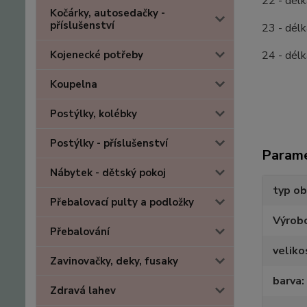
22 - délk
Kočárky, autosedačky -
příslušenství
23 - délk
Kojenecké potřeby
24 - délk
Koupelna
Postýlky, kolébky
Postýlky - příslušenství
Param
Nábytek - dětský pokoj
typ ob
Přebalovací pulty a podložky
Výrob
Přebalování
veliko
Zavinovačky, deky, fusaky
barva
Zdravá lahev