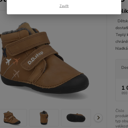
Zavřít
veli
Dětské
dostat
Teplý 
chráně
hladká
Dos
1 
893
Číslo
produkt
typ obu
velikost