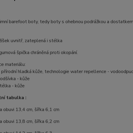
imní barefoot boty, tedy boty s ohebnou podrážkou a dostatkem
íšek uvnitř, zateplená i stélka
gumová špička chráněná proti okopání.
ce materiálu:
- přírodní hladká kůže, technologie water repellence - vodoodpu
 podšívka - kůže
stélka - kůže
ní tabulka :
a obuvi 13,4 cm, šířka 6,1 cm
a obuvi 13,8 cm, šířka 6,2 cm