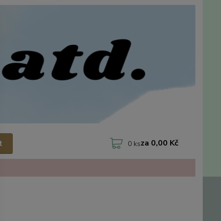
za
0,00 Kč
t
0
ks