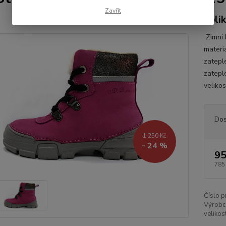
Zavřít
veli
Zimní 
materi
zatepl
zatepl
velikos
Dos
1 250 Kč
- 24 %
95
785
Číslo p
Výrobc
velikos