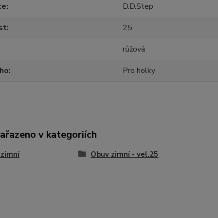
ce
D.D.Step
st
25
růžová
oho
Pro holky
zařazeno v kategoriích
zimní
Obuv zimní - vel.25