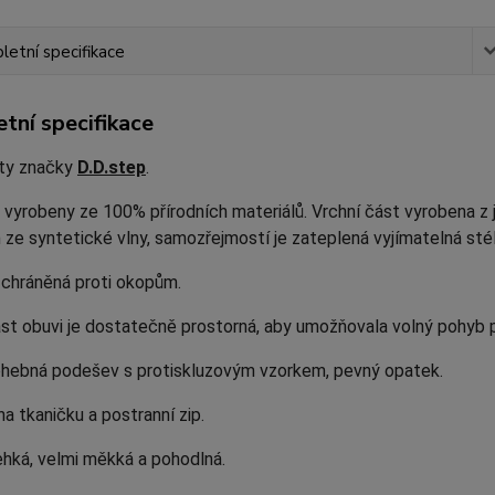
etní specifikace
tní specifikace
oty značky
D.D.step
.
 vyrobeny ze 100% přírodních materiálů. Vrchní část vyrobena z 
ze syntetické vlny, samozřejmostí je zateplená vyjímatelná stél
 chráněná proti okopům.
st obuvi je dostatečně prostorná, aby umožňovala volný pohyb p
ohebná podešev s protiskluzovým vzorkem, pevný opatek.
na tkaničku a postranní zip.
ehká, velmi měkká a pohodlná.