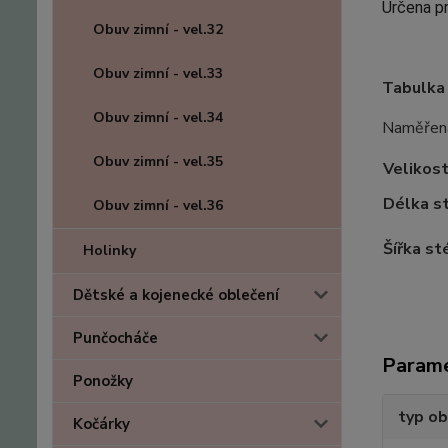
Určena pr
Obuv zimní - vel.32
Obuv zimní - vel.33
Tabulka 
Obuv zimní - vel.34
Naměřená 
Obuv zimní - vel.35
Velikos
Délka s
Obuv zimní - vel.36
Šířka st
Holinky
Dětské a kojenecké oblečení
Punčocháče
Param
Ponožky
typ ob
Kočárky