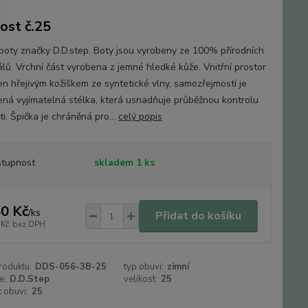
kost č.25
boty značky D.D.step. Boty jsou vyrobeny ze 100% přírodních
álů. Vrchní část vyrobena z jemné hledké kůže. Vnitřní prostor
en hřejivým kožíškem ze syntetické vlny, samozřejmostí je
ená vyjímatelná stélka, která usnadňuje průběžnou kontrolu
ti. Špička je chráněná pro...
celý popis
tupnost
skladem 1 ks
0 Kč
/
ks
Přidat do košíku
 Kč
bez DPH
roduktu:
DDS-056-3B-25
typ obuvi:
zimní
e:
D.D.Step
velikost:
25
t obuvi:
25