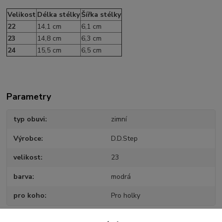
Velikost
Délka stélky
Šířka stélky
22
14,1 cm
6,1 cm
23
14,8 cm
6,3 cm
24
15,5 cm
6,5 cm
Parametry
typ obuvi
zimní
Výrobce
D.D.Step
velikost
23
barva
modrá
pro koho
Pro holky