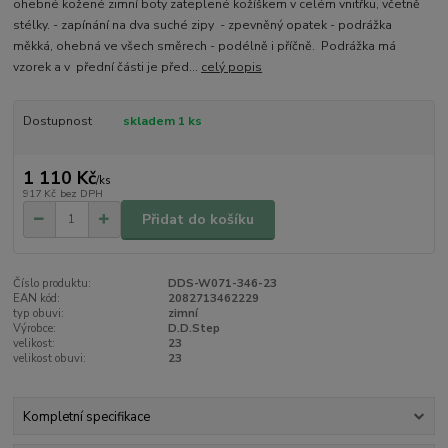
ohebné kožené zimní boty zateplené kožíškem v celém vnitřku, včetně
stélky. - zapínání na dva suché zipy - zpevněný opatek - podrážka
měkká, ohebná ve všech směrech - podélně i příčně. Podrážka má
vzorek a v přední části je před...
celý popis
Dostupnost
skladem 1 ks
1 110 Kč
/
ks
917 Kč
bez DPH
Přidat do košíku
Číslo produktu:
DDS-W071-346-23
EAN kód:
2082713462229
typ obuvi:
zimní
Výrobce:
D.D.Step
velikost:
23
velikost obuvi:
23
Kompletní specifikace