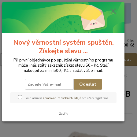
Nový věrnostní systém spuštěn.
0
ks
Menu
za
0,00 Kč
Získejte slevu ...
Hledat
Při první objednávce po spuštění věrnostního programu
může i náš stálý zákazník získat slevu 50,- Kč. Stačí
nakoupit za min. 500,- Kč a zadat váš e-mail.
Úvod
Dětská obuv
Obuv zimní
Obuv zimní - vel.23
D.D.Step
Zimní obuv W071-346B - vel.23
Odeslat
D.D.Step Zimní obuv W071-346B
Souhlasím se
zpracováním osobních údajů
pro účely registrace.
- vel.23
Zavřít