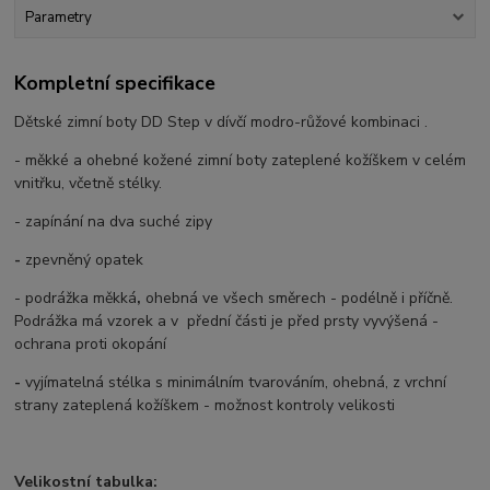
Parametry
Kompletní specifikace
Dětské zimní boty DD Step v dívčí modro-růžové kombinaci .
- měkké a ohebné kožené zimní boty zateplené kožíškem v celém
vnitřku, včetně stélky.
- zapínání na dva suché zipy
-
zpevněný opatek
- podrážka měkká
,
ohebná ve všech směrech - podélně i příčně.
Podrážka má vzorek a v přední části je před prsty vyvýšená -
ochrana proti okopání
-
vyjímatelná stélka s minimálním tvarováním, ohebná, z vrchní
strany zateplená kožíškem - možnost kontroly velikosti
Velikostní tabulka: