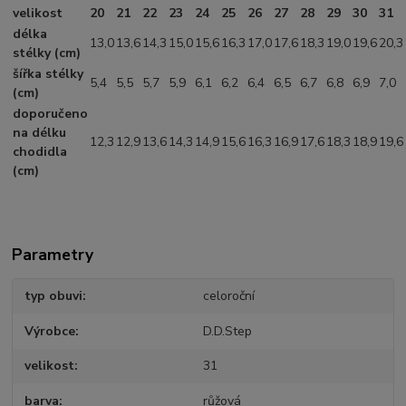
velikost
20
21
22
23
24
25
26
27
28
29
30
31
délka
13,0
13,6
14,3
15,0
15,6
16,3
17,0
17,6
18,3
19,0
19,6
20,3
stélky (cm)
šířka stélky
5,4
5,5
5,7
5,9
6,1
6,2
6,4
6,5
6,7
6,8
6,9
7,0
(cm)
doporučeno
na délku
12,3
12,9
13,6
14,3
14,9
15,6
16,3
16,9
17,6
18,3
18,9
19,6
chodidla
(cm)
Parametry
typ obuvi
celoroční
Výrobce
D.D.Step
velikost
31
barva
růžová