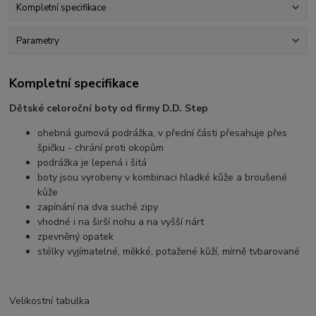
Kompletní specifikace
Parametry
Kompletní specifikace
Dětské
celoroční boty od firmy D.D. Step
ohebná gumová podrážka, v přední části přesahuje přes
špičku - chrání proti okopům
podrážka je lepená i šitá
boty jsou vyrobeny v kombinaci hladké kůže a broušené
kůže
zapínání na dva suché zipy
vhodné i na širší nohu a na vyšší nárt
zpevněný opatek
stélky vyjímatelné, měkké, potažené kůží, mírně tvbarované
Velikostní tabulka