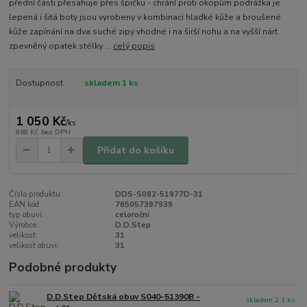
přední části přesahuje přes špičku - chrání proti okopům podrážka je
lepená i šitá boty jsou vyrobeny v kombinaci hladké kůže a broušené
kůže zapínání na dva suché zipy vhodné i na širší nohu a na vyšší nárt
zpevněný opatek stélky ...
celý popis
Dostupnost
skladem 1 ks
1 050 Kč
/
ks
868 Kč
bez DPH
Přidat do košíku
Číslo produktu:
DDS-S082-51977D-31
EAN kód:
765057397939
typ obuvi:
celoroční
Výrobce:
D.D.Step
velikost:
31
velikost obuvi:
31
Podobné produkty
D.D.Step Dětská obuv S040-51390B -
skladem 2 1 ks