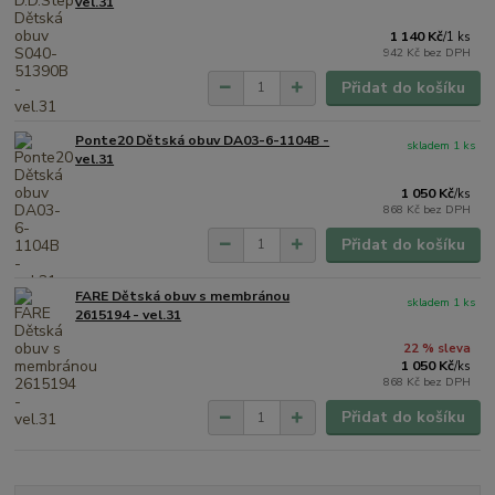
vel.31
1 140 Kč
/
1 ks
942 Kč
bez DPH
Přidat do košíku
Ponte20 Dětská obuv DA03-6-1104B -
skladem 1 ks
vel.31
1 050 Kč
/
ks
868 Kč
bez DPH
Přidat do košíku
FARE Dětská obuv s membránou
skladem 1 ks
2615194 - vel.31
22 % sleva
1 050 Kč
/
ks
868 Kč
bez DPH
Přidat do košíku