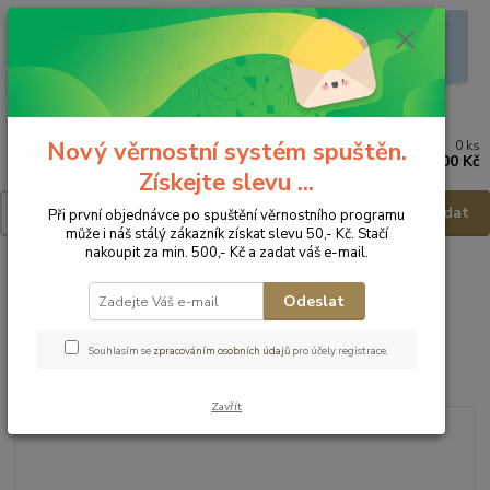
Nový věrnostní systém spuštěn.
0
ks
Menu
za
0,00 Kč
Získejte slevu ...
Hledat
Při první objednávce po spuštění věrnostního programu
může i náš stálý zákazník získat slevu 50,- Kč. Stačí
nakoupit za min. 500,- Kč a zadat váš e-mail.
Úvod
Dětská obuv
Obuv celoroční
Obuv celoroční - vel.31
D.D.Step Dětská obuv S082-51977D - vel.31
Odeslat
D.D.Step Dětská obuv S082-
Souhlasím se
zpracováním osobních údajů
pro účely registrace.
51977D - vel.31
Zavřít