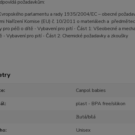
odpovídá požadavkům:
 Evropského parlamentu a rady 1935/2004/EC – obecné požadavk
ami Nařízení Komise (EU) č. 10/2011 o materiálech a předmětec
 pro péči o dítě - Vybavení pro pití - Část 1: Všeobecné a me
tě - Vybavení pro pití - Část 2: Chemické požadavky a zkoušky
etry
ce
Canpol babies
ál
plast - BPA free/silikon
žlutá/bílá
oho
Unisex