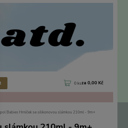
za
0,00 Kč
t
0
ks
ol Babies Hrníček se silikonovou slámkou 210ml - 9m+
ou slámkou 210ml - 9m+