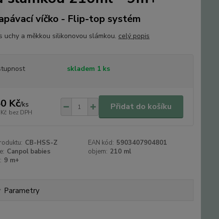
apávací víčko - Flip-top systém
s uchy a měkkou silikonovou slámkou.
celý popis
tupnost
skladem 1 ks
0 Kč
/
ks
Přidat do košíku
 Kč
bez DPH
roduktu:
CB-HSS-Z
EAN kód:
5903407904801
e:
Canpol babies
objem:
210 ml
:
9 m+
Parametry