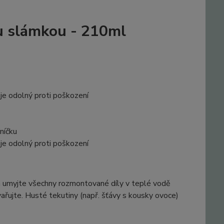
ou slámkou - 210ml
je odolný proti poškození
níčku
je odolný proti poškození
ím umyjte všechny rozmontované díly v teplé vodě
ujte. Husté tekutiny (např. šťávy s kousky ovoce)