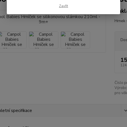
Zavřít
Zakl
Hrnek 
Dos
15
124
Číslo p
Výrobc
pro věk
etní specifikace