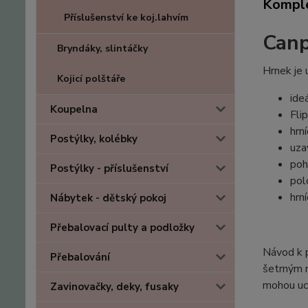
Komple
Příslušenství ke koj.lahvím
Canp
Bryndáky, slintáčky
Hrnek je 
Kojicí polštáře
ide
Koupelna
Fli
hrn
Postýlky, kolébky
uza
poh
Postýlky - příslušenství
pol
hrn
Nábytek - dětský pokoj
Přebalovací pulty a podložky
Návod k p
Přebalování
šetrným 
mohou uc
Zavinovačky, deky, fusaky