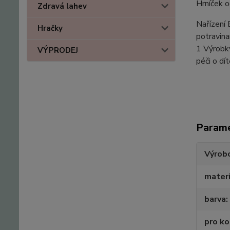
Hrníček 
Zdravá lahev
Nařízení
Hračky
potravin
1 Výrobky
VÝPRODEJ
péči o dí
Param
Výrob
materi
barva
pro k