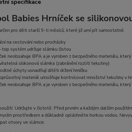
tní specifikace
ol Babies Hrníček se silikonov
určen pro děti starší 9-ti měsíců, které již umí pít samostatně.
ální na cestování nebo procházky
p-top systém udržuje slámku čistou
íček neobsahuje BPA a je vyroben z bezpečného materiálu, který 
víratelná silikonová slámka (zabránění rozlití tekutiny)
odlné úchyty usnadňují dítěti držení hrníčku
oprůsvitný materiál umožňuje kontrolovat množství tekutiny v hr
íček neobsahuje BPA a je vyroben z bezpečného materiálu, který 
oužití: Udržujte v čistotě. Před prvním a každým dalším použit
mycím prostředkem a důkladně opláchněte horkou vodou. Nevyvař
pat otvory ve slámce.