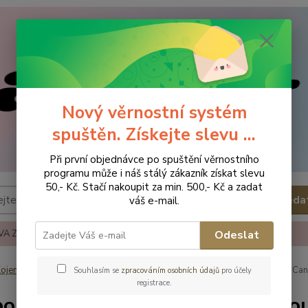
Nový věrnostní systém
spuštěn. Získejte slevu ...
Při první objednávce po spuštění věrnostního
programu může i náš stálý zákazník získat slevu
50,- Kč. Stačí nakoupit za min. 500,- Kč a zadat
Hleda
váš e-mail.
A ZBOŽÍ
REKLAMACE A VRÁCENÍ ZBOŹÍ
KONTAKTY
Odeslat
ojenecké potřeby
Krmení
Kojenecké lahve, lahve, hrnečky ...
Canp
Souhlasím se
zpracováním osobních údajů
pro účely
registrace.
ol Babies Hrníček se silikonov