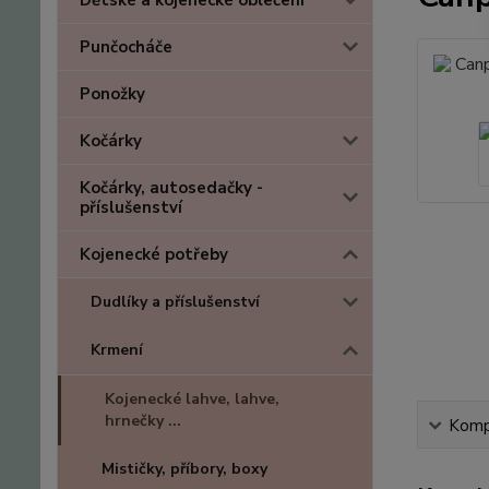
Dětské a kojenecké oblečení
Punčocháče
Ponožky
Kočárky
Kočárky, autosedačky -
příslušenství
Kojenecké potřeby
Dudlíky a příslušenství
Krmení
Kojenecké lahve, lahve,
hrnečky ...
Kompl
Mističky, příbory, boxy