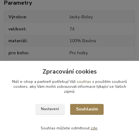
Parametry
Výrobce
Jacky-Boley
velikost
74
materiál
100% Bavlna
pro koho
Pro holky
Zpracování cookies
Zboží zařazeno v kategoriích
Náš e-shop a partneři potřebují Váš
souhlas
s použitím souborů
cookies, aby Vám mohli zobrazovat informace týkající se Vašich
Dětské a kojenecké oblečení
zájmů.
Dupačky
Souhlasím
Nastavení
Souhlas můžete odmítnout
zde
.
Vytvořeno na
Eshop-rychle.cz