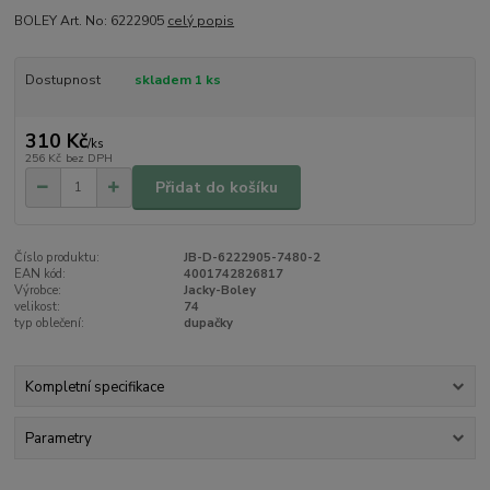
BOLEY Art. No: 6222905
celý popis
Dostupnost
skladem 1 ks
310 Kč
/
ks
256 Kč
bez DPH
Přidat do košíku
Číslo produktu:
JB-D-6222905-7480-2
EAN kód:
4001742826817
Výrobce:
Jacky-Boley
velikost:
74
typ oblečení:
dupačky
Kompletní specifikace
Parametry