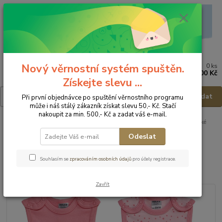
Nový věrnostní systém spuštěn.
0
ks
Menu
za
0,00 Kč
Získejte slevu ...
Hledat
Při první objednávce po spuštění věrnostního programu
může i náš stálý zákazník získat slevu 50,- Kč. Stačí
nakoupit za min. 500,- Kč a zadat váš e-mail.
Úvod
Dětské a kojenecké oblečení
Dupačky
BOLEY Dívčí kojenecké
dupačky 6222905 - vel.74/80
Odeslat
BOLEY Dívčí kojenecké dupačky
Souhlasím se
zpracováním osobních údajů
pro účely registrace.
6222905 - vel.74/80
Zavřít