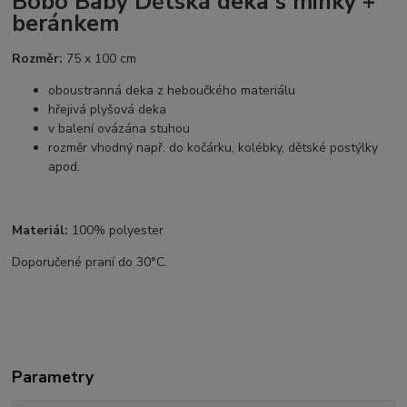
Bobo Baby Dětská deka s minky +
beránkem
Rozměr:
75 x 100 cm
oboustranná deka z heboučkého materiálu
hřejivá plyšová deka
v balení ovázána stuhou
rozměr vhodný např. do kočárku, kolébky, dětské postýlky
apod.
Materiál:
100% polyester
Doporučené praní do 30°C.
Parametry