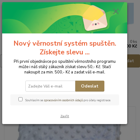
Nový věrnostní systém spuštěn.
0
ks
Menu
za
0,00 Kč
Získejte slevu ...
Hledat
Při první objednávce po spuštění věrnostního programu
může i náš stálý zákazník získat slevu 50,- Kč. Stačí
nakoupit za min. 500,- Kč a zadat váš e-mail.
Úvod
Zavinovačky, deky, fusaky
Deky
Bobo Baby Dětská deka -
Minky
Odeslat
Bobo Baby Dětská deka - Minky
Souhlasím se
zpracováním osobních údajů
pro účely registrace.
Zavřít