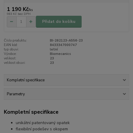
1 190 Kč
/
ks
983 Kč
bez DPH
Přidat do košíku
Číslo produktu:
BI-262123-A556-23
EAN kód:
8433347000747
typ obuvi:
letní
Výrobce:
Biomecanics
velikost:
23
velikost obuvi:
23
Kompletní specifikace
Parametry
Kompletní specifikace
unikátní patentovaný opatek
flexibilní podešev s okopem