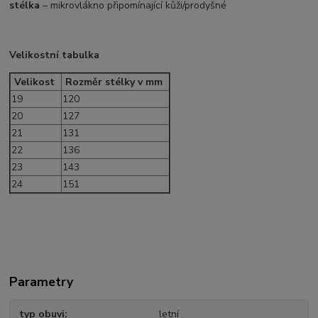
stélka
– mikrovlákno připomínající kůži/prodyšné
Velikostní tabulka
Velikost
Rozměr stélky v mm
19
120
20
127
21
131
22
136
23
143
24
151
Parametry
typ obuvi
letní