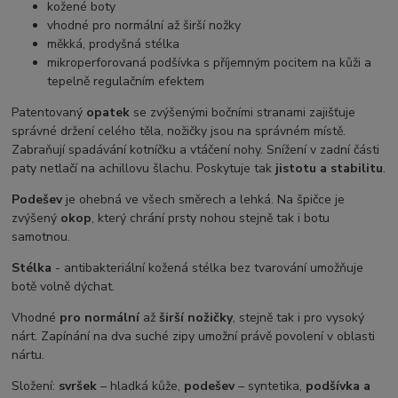
kožené boty
vhodné pro normální až širší nožky
měkká, prodyšná stélka
mikroperforovaná podšívka s příjemným pocitem na kůži a
tepelně regulačním efektem
Patentovaný
opatek
se zvýšenými bočními stranami zajišťuje
správné držení celého těla, nožičky jsou na správném místě.
Zabraňují spadávání kotníčku a vtáčení nohy. Snížení v zadní části
paty netlačí na achillovu šlachu. Poskytuje tak
jistotu a stabilitu
.
Podešev
je ohebná ve všech směrech a lehká. Na špičce je
zvýšený
okop
, který chrání prsty nohou stejně tak i botu
samotnou.
Stélka
- antibakteriální kožená stélka bez tvarování umožňuje
botě volně dýchat.
Vhodné
pro normální
až
širší nožičky
, stejně tak i pro vysoký
nárt. Zapínání na dva suché zipy umožní právě povolení v oblasti
nártu.
Složení:
svršek
– hladká kůže,
podešev
– syntetika,
podšívka a