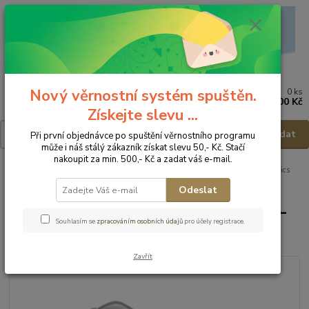
Nový věrnostní systém spuštěn.
0
ks
Menu
za
0,00 Kč
Získejte slevu ...
Hledat
Při první objednávce po spuštění věrnostního programu
může i náš stálý zákazník získat slevu 50,- Kč. Stačí
nakoupit za min. 500,- Kč a zadat váš e-mail.
Úvod
Dětská obuv
Obuv letní
Obuv letní - vel.23
Biomecanics
Letní obuv 262123-A556 - vel.23
Odeslat
Biomecanics Letní obuv 262123-
Souhlasím se
zpracováním osobních údajů
pro účely registrace.
A556 - vel.23
Zavřít