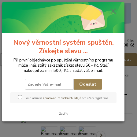
Nový věrnostní systém spuštěn.
0
ks
Menu
za
0,00 Kč
Získejte slevu ...
Hledat
Při první objednávce po spuštění věrnostního programu
může i náš stálý zákazník získat slevu 50,- Kč. Stačí
nakoupit za min. 500,- Kč a zadat váš e-mail.
Úvod
Dětská obuv
Obuv letní
Obuv letní - vel.23
Biomecanics
Letní obuv 262111-A711 - vel.23
Odeslat
Biomecanics Letní obuv 262111-
Souhlasím se
zpracováním osobních údajů
pro účely registrace.
A711 - vel.23
Zavřít