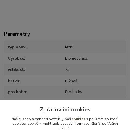
Parametry
typ obuvi
letní
Výrobce
Biomecanics
velikost
23
barva
růžová
pro koho
Pro holky
Zpracování cookies
Zboží zařazeno v kategoriích
Náš e-shop a partneři potřebují Váš
souhlas
s použitím souborů
cookies, aby Vám mohli zobrazovat informace týkající se Vašich
Obuv letní
zájmů.