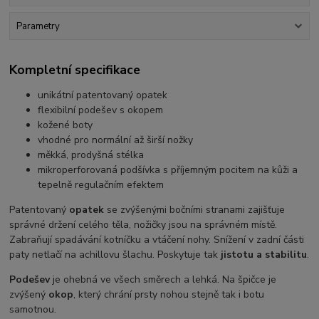
Parametry
Kompletní specifikace
unikátní patentovaný opatek
flexibilní podešev s okopem
kožené boty
vhodné pro normální až širší nožky
měkká, prodyšná stélka
mikroperforovaná podšívka s příjemným pocitem na kůži a
tepelně regulačním efektem
Patentovaný
opatek
se zvýšenými bočními stranami zajišťuje
správné držení celého těla, nožičky jsou na správném místě.
Zabraňují spadávání kotníčku a vtáčení nohy. Snížení v zadní části
paty netlačí na achillovu šlachu. Poskytuje tak
jistotu a stabilitu
.
Podešev
je ohebná ve všech směrech a lehká. Na špičce je
zvýšený
okop
, který chrání prsty nohou stejně tak i botu
samotnou.