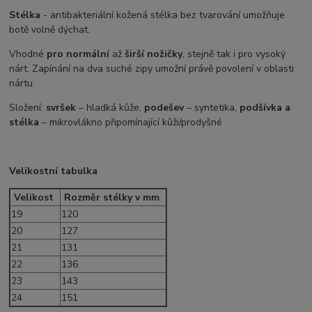
Stélka
- antibakteriální kožená stélka bez tvarování umožňuje
botě volně dýchat.
Vhodné
pro normální
až
širší nožičky
, stejně tak i pro vysoký
nárt. Zapínání na dva suché zipy umožní právě povolení v oblasti
nártu.
Složení:
svršek
– hladká kůže,
podešev
– syntetika,
podšívka a
stélka
– mikrovlákno připomínající kůži/prodyšné
Velikostní tabulka
Velikost
Rozměr stélky v mm
19
120
20
127
21
131
22
136
23
143
24
151