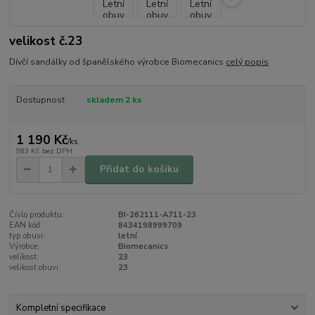
velikost č.23
Dívčí sandálky od španělského výrobce Biomecanics
celý popis
Dostupnost
skladem 2 ks
1 190 Kč
/
ks
983 Kč
bez DPH
Přidat do košíku
Číslo produktu:
BI-262111-A711-23
EAN kód:
8434198999709
typ obuvi:
letní
Výrobce:
Biomecanics
velikost:
23
velikost obuvi:
23
Kompletní specifikace