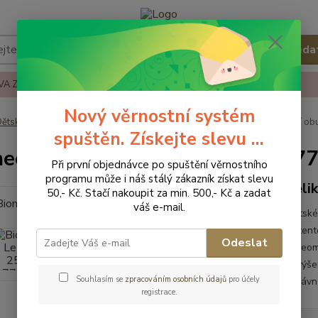
Hleda
A ZBOŽÍ
REKLAMACE A VRÁCENÍ ZBOŹÍ
KONTAKTY
Nový věrnostní systém
ětská obuv
Obuv letní
Obuv letní - vel.23
Biomecanics Letní ob
spuštěn. Získejte slevu ...
ecanics Letní obuv 252107-A779
Při první objednávce po spuštění věrnostního
programu může i náš stálý zákazník získat slevu
veli
50,- Kč. Stačí nakoupit za min. 500,- Kč a zadat
váš e-mail.
Dětské
patent
Odeslat
a neom
vyvýšen
Souhlasím se
zpracováním osobních údajů
pro účely
správn
registrace.