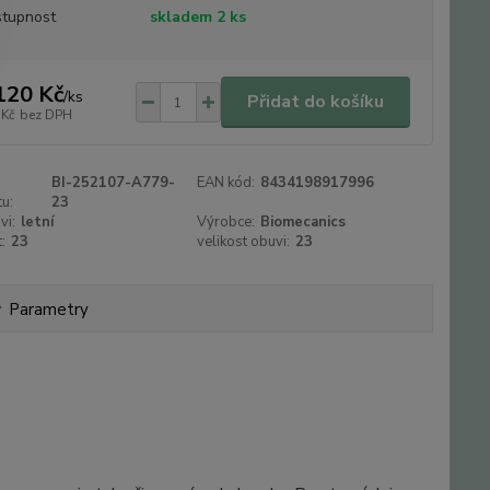
tupnost
skladem 2 ks
120 Kč
/
ks
Přidat do košíku
 Kč
bez DPH
BI-252107-A779-
EAN kód:
8434198917996
u:
23
vi:
letní
Výrobce:
Biomecanics
:
23
velikost obuvi:
23
Parametry