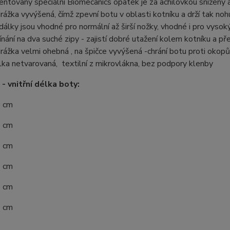
entovaný speciální Biomecanics opatek je za achilovkou snížený 
rážka vyvýšená, čímž zpevní botu v oblasti kotníku a drží tak no
dálky jsou vhodné pro normální až širší nožky, vhodné i pro vysok
ínání na dva suché zipy - zajistí dobré utažení kolem kotníku a př
rážka velmi ohebná , na špičce vyvýšená -chrání botu proti okop
lka netvarovaná, textilní z mikrovlákna, bez podpory klenby
 - vnitřní délka boty:
0 cm
8 cm
3 cm
9 cm
5 cm
3 cm