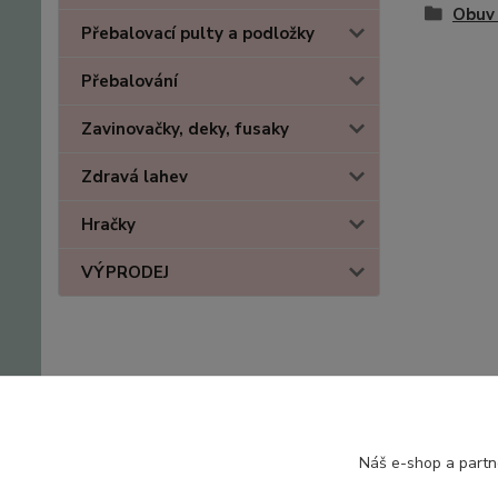
Obuv 
Přebalovací pulty a podložky
Přebalování
Zavinovačky, deky, fusaky
Zdravá lahev
Hračky
VÝPRODEJ
Náš e-shop a partn