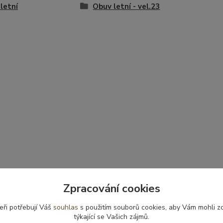
letní
Obuv letní - vel.23
Zpracování cookies
eři potřebují Váš
souhlas
s použitím souborů cookies, aby Vám mohli z
týkající se Vašich zájmů.