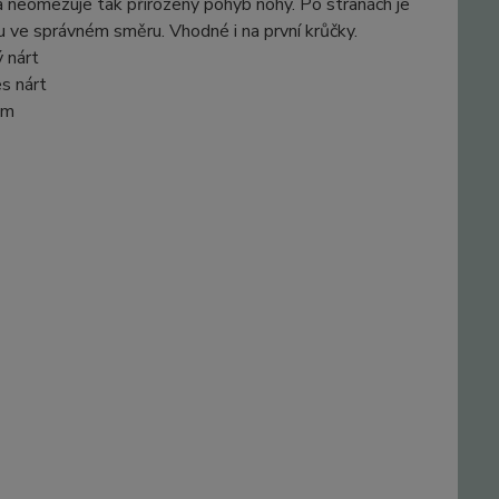
a neomezuje tak přirozený pohyb nohy. Po stranách je
hu ve správném směru. Vhodné i na první krůčky.
ý nárt
es nárt
ům