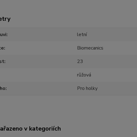
etry
uvi
letní
ce
Biomecanics
st
23
růžová
oho
Pro holky
zařazeno v kategoriích