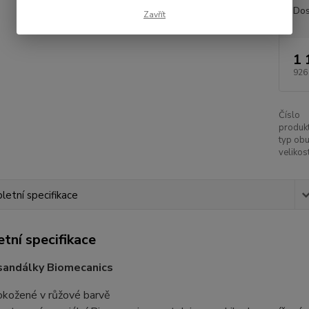
Dos
Zavřít
1 
926
Číslo
produkt
typ obu
velikost
etní specifikace
tní specifikace
sandálky Biomecanics
okožené v růžové barvě