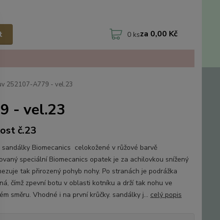
za
0,00 Kč
t
0
ks
uv 252107-A779 - vel.23
 - vel.23
kost č.23
 sandálky Biomecanics celokožené v růžové barvě
ovaný speciální Biomecanics opatek je za achilovkou snížený
ezuje tak přirozený pohyb nohy. Po stranách je podrážka
á, čímž zpevní botu v oblasti kotníku a drží tak nohu ve
ém směru. Vhodné i na první krůčky. sandálky j...
celý popis