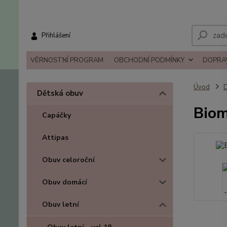
Přihlášení
VĚRNOSTNÍ PROGRAM
OBCHODNÍ PODMÍNKY
DOPRAV
Úvod
D
Dětská obuv
Biom
Capáčky
Attipas
Obuv celoroční
Obuv domácí
Obuv letní