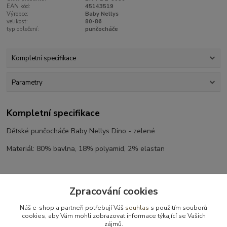
EAN kód:
45143519
Výrobce:
Baby Nellys
velikost:
80-86
typ oblečení:
punčocháče
Kompletní specifikace
Parametry
Kompletní specifikace
Dětské punčocháče Baby Nellys Dino - zelené
Materiál: 80% bavlna, 18% polyamid, 2% elastan
Zpracování cookies
Parametry
Náš e-shop a partneři potřebují Váš
souhlas
s použitím souborů
cookies, aby Vám mohli zobrazovat informace týkající se Vašich
Výrobce
Baby Nellys
zájmů.