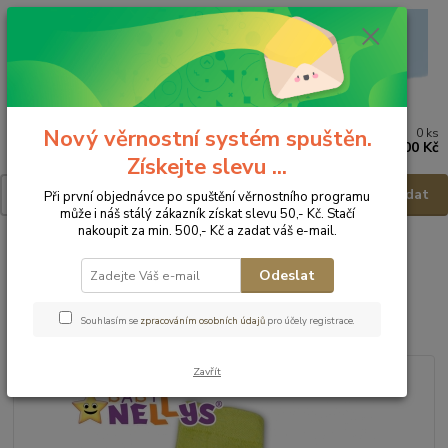
Nový věrnostní systém spuštěn.
0
ks
Menu
za
0,00 Kč
Získejte slevu ...
Hledat
Při první objednávce po spuštění věrnostního programu
může i náš stálý zákazník získat slevu 50,- Kč. Stačí
nakoupit za min. 500,- Kč a zadat váš e-mail.
Úvod
Punčocháče
Baby Nellys Dětské punčocháče Dino - vel.80-86
Odeslat
Baby Nellys Dětské punčocháče
Dino - vel.80-86
Souhlasím se
zpracováním osobních údajů
pro účely registrace.
Zavřít