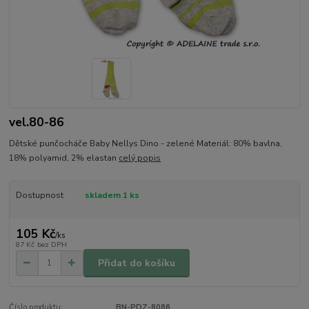
vel.80-86
Dětské punčocháče Baby Nellys Dino - zelené Materiál: 80% bavlna,
18% polyamid, 2% elastan
celý popis
Dostupnost
skladem 1 ks
105 Kč
/
ks
87 Kč
bez DPH
Přidat do košíku
Číslo produktu:
BN-PDZ-8086