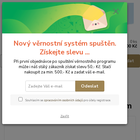
Nový věrnostní systém spuštěn.
0
ks
Menu
za
0,00 Kč
Získejte slevu ...
Hledat
Při první objednávce po spuštění věrnostního programu
může i náš stálý zákazník získat slevu 50,- Kč. Stačí
nakoupit za min. 500,- Kč a zadat váš e-mail.
Úvod
Postýlky - příslušenství
Povlečení
Povlečení 2ks
Baby
Nellys Dětské 2dílné povlečení - 135x100cm/40x60cm
Odeslat
Baby Nellys Dětské 2dílné
Souhlasím se
zpracováním osobních údajů
pro účely registrace.
povlečení - 135x100cm/40x60cm
Zavřít