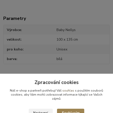
Parametry
Výrobce
Baby Nellys
velikost
100 x 135 cm
pro koho
Unisex
barva
bílá
Zboží zařazeno v kategoriích
Zpracování cookies
Postýlky - příslušenství
Náš e-shop a partneři potřebují Váš
souhlas
s použitím souborů
cookies, aby Vám mohli zobrazovat informace týkající se Vašich
Povlečení
zájmů.
Povlečení 2ks
Souhlasím
Nastavení