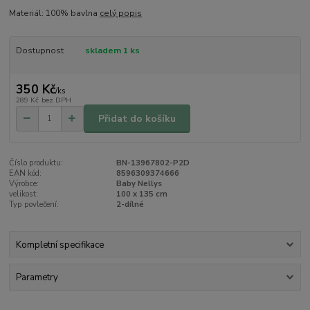
Materiál: 100% bavlna
celý popis
Dostupnost
skladem 1 ks
350 Kč
/
ks
289 Kč
bez DPH
Přidat do košíku
Číslo produktu:
BN-13967802-P2D
EAN kód:
8596309374666
Výrobce:
Baby Nellys
velikost:
100 x 135 cm
Typ povlečení:
2-dílné
Kompletní specifikace
Parametry