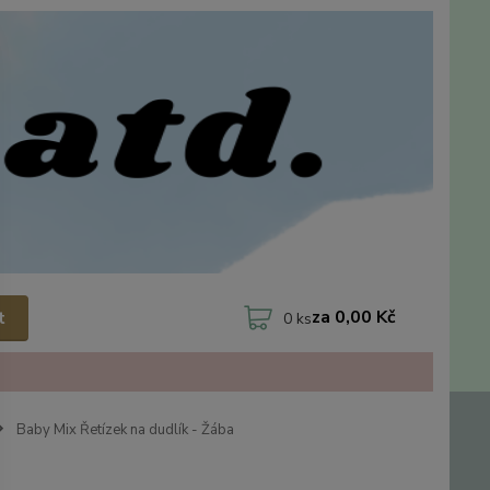
za
0,00 Kč
t
0
ks
Baby Mix Řetízek na dudlík - Žába