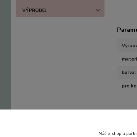
VÝPRODEJ
Param
Výrob
materi
barva
pro k
Zboží 
Náš e-shop a partn