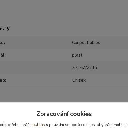
etry
ce
Canpol babies
ál
plast
zelená/žlutá
oho
Unisex
Zpracování cookies
zařazeno v kategoriích
eři potřebují Váš
souhlas
s použitím souborů cookies, aby Vám mohli z