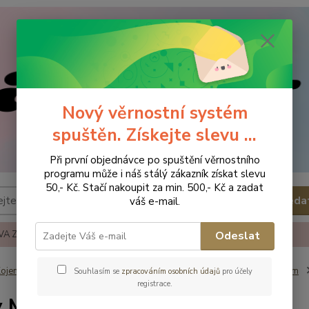
Nový věrnostní systém
spuštěn. Získejte slevu ...
Při první objednávce po spuštění věrnostního
programu může i náš stálý zákazník získat slevu
50,- Kč. Stačí nakoupit za min. 500,- Kč a zadat
Hleda
váš e-mail.
A ZBOŽÍ
REKLAMACE A VRÁCENÍ ZBOŹÍ
KONTAKTY
Odeslat
ojenecké potřeby
Dudlíky a příslušenství
Příslušenství k dudlíkům
Souhlasím se
zpracováním osobních údajů
pro účely
registrace.
 Mix Řetízek na dudlík - Žába