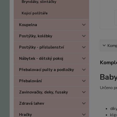
Bryndáky, slintáčky
Kojicí polštáře
Koupelna
Postýlky, kolébky
Kompl
Postýlky - příslušenství
Nábytek - dětský pokoj
Komple
Přebalovací pulty a podložky
Baby
Přebalování
Určeno pr
Zavinovačky, deky, fusaky
Zdravá lahev
dík
kli
Hračky