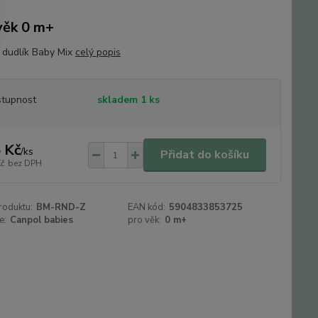
věk 0 m+
a dudlík Baby Mix
celý popis
tupnost
skladem 1 ks
 Kč
/
ks
Přidat do košíku
Kč
bez DPH
roduktu:
BM-RND-Z
EAN kód:
5904833853725
e:
Canpol babies
pro věk:
0 m+