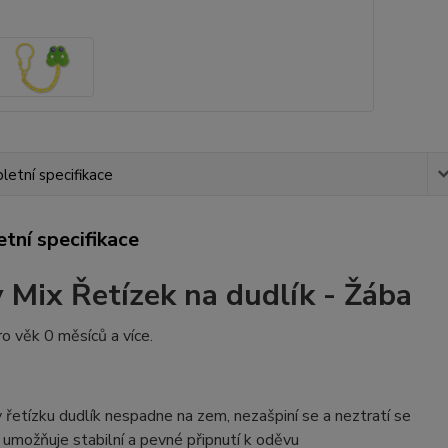
etní specifikace
tní specifikace
 Mix Řetízek na dudlík - Žába
o věk 0 měsíců a více.
y řetízku dudlík nespadne na zem, nezašpiní se a neztratí se
p umožňuje stabilní a pevné připnutí k oděvu