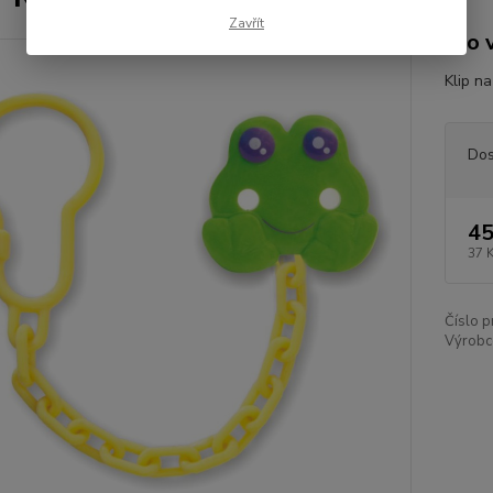
Zavřít
pro 
Klip n
Dos
45
37 
Číslo p
Výrobc