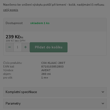
Navrženo ke snížení výskytu potíží při krmení - kolik, nadýmání či refluxu.
celý popis
Dostupnost
skladem 1 ks
239 Kč
/
ks
198 Kč
bez DPH
Přidat do košíku
Číslo produktu:
C04-KLAAC-260T
EAN kód:
8710103852803
Výrobce:
AVENT
objem:
260 ml
pro věk:
1 m+
Kompletní specifikace
Parametry