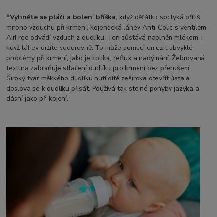
*Vyhněte se pláči a bolení bříška
, když děťátko spolyká příliš
mnoho vzduchu při krmení. Kojenecká láhev Anti-Colic s ventilem
AirFree odvádí vzduch z dudlíku. Ten zůstává naplněn mlékem, i
když láhev držíte vodorovně. To může pomoci omezit obvyklé
problémy při krmení, jako je kolika, reflux a nadýmání. Žebrovaná
textura zabraňuje stlačení dudlíku pro krmení bez přerušení.
Široký tvar měkkého dudlíku nutí dítě zeširoka otevřít ústa a
doslova se k dudlíku přisát. Používá tak stejné pohyby jazyka a
dásní jako při kojení.