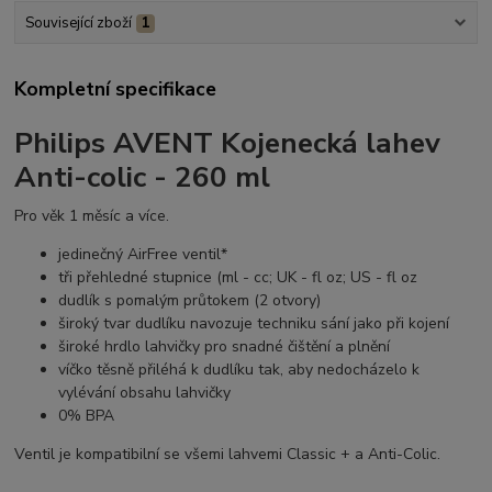
Související zboží
1
Kompletní specifikace
Philips AVENT Kojenecká lahev
Anti-colic - 260 ml
Pro věk 1 měsíc a více.
jedinečný AirFree ventil*
tři přehledné stupnice (ml - cc; UK - fl oz; US - fl oz
dudlík s pomalým průtokem (2 otvory)
široký tvar dudlíku navozuje techniku sání jako při kojení
široké hrdlo lahvičky pro snadné čištění a plnění
víčko těsně přiléhá k dudlíku tak, aby nedocházelo k
vylévání obsahu lahvičky
0% BPA
Ventil je kompatibilní se všemi lahvemi Classic + a Anti-Colic.