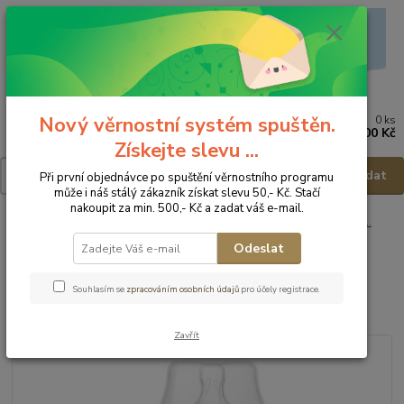
Nový věrnostní systém spuštěn.
0
ks
Menu
za
0,00 Kč
Získejte slevu ...
Hledat
Při první objednávce po spuštění věrnostního programu
může i náš stálý zákazník získat slevu 50,- Kč. Stačí
nakoupit za min. 500,- Kč a zadat váš e-mail.
Úvod
Kojenecké potřeby
Krmení
Kojenecké lahve, lahve, hrnečky ...
Philips AVENT Kojenecká lahev Anti-colic 260ml - 1m+
Odeslat
Philips AVENT Kojenecká lahev
Souhlasím se
zpracováním osobních údajů
pro účely registrace.
Anti-colic 260ml - 1m+
Zavřít