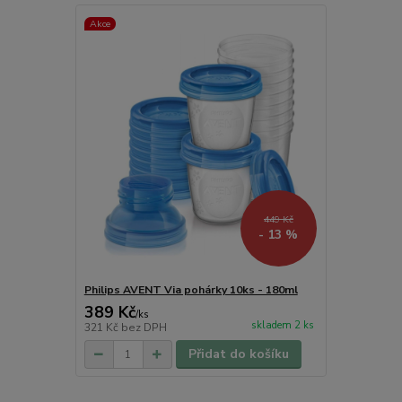
Akce
449 Kč
- 13 %
Philips AVENT Via pohárky 10ks - 180ml
389 Kč
/
ks
skladem 2 ks
321 Kč
bez DPH
Přidat do košíku