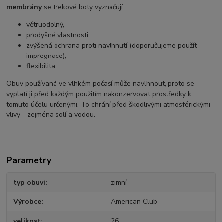
membrány
se trekové boty vyznačují:
větruodolný,
prodyšné vlastnosti,
zvýšená ochrana proti navlhnutí (doporučujeme použít
impregnace),
flexibilita,
Obuv používaná ve vlhkém počasí může navlhnout, proto se
vyplatí ji před každým použitím nakonzervovat prostředky k
tomuto účelu určenými. To chrání před škodlivými atmosférickými
vlivy - zejména solí a vodou.
Parametry
typ obuvi
zimní
Výrobce
American Club
velikost
26