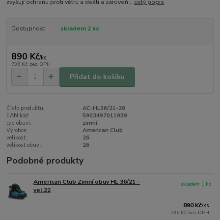
zvyšují ochranu proti větru a dešti a zároveň...
celý popis
Dostupnost
skladem 2 ks
890 Kč
/
ks
736 Kč
bez DPH
Přidat do košíku
Číslo produktu:
AC-HL36/21-26
EAN kód:
5903497011939
typ obuvi:
zimní
Výrobce:
American Club
velikost:
26
velikost obuvi:
26
Podobné produkty
American Club Zimní obuv HL 36/21 -
skladem 1 ks
vel.22
890 Kč
/
ks
736 Kč
bez DPH