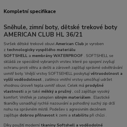
Kompletní specifikace
Sněhule, zimní boty, dětské trekové boty
AMERICAN CLUB HL 36/21
Svršek dětské trekové obuvi
American Club
je vyroben
z
technologicky vyspělého materiálu
SOFTSHELL
a
membrány WATERPROOF
. SOFTSHELL se
skládá ze speciálně vybraných vrstev, které po spojení zvyšují
ochranu proti větru a dešti a zároveň zajišťují správné odvětrávání
uvnitř boty. Vnější vrstvy SOFTSEHELL poskytují
větruodolnost a
vyšší voděodolnost
, zatímco vnitřní vrstvy umožňují udržet
vhodnou úroveň tepla uvnitř obuvi. Celek má
prodyšné
vlastnosti
a je také
měkký a pružný
, což zajišťuje vysoký
komfort. Vnitřek je zateplen
silným materiálem
. Elastické
tkaničky usnadňují rychlé nazouvání a pohodlný suchý zip drží
nohu na správném místě. Podešev s agresivním dezénem
zajišťuje
dobrou přilnavost
k zemi a
stabilitu
při chůzi .
Díky použití moderní
tkaniny Softshell a voděodolné