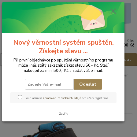
Nový věrnostní systém spuštěn.
0
ks
Menu
za
0,00 Kč
Získejte slevu ...
Hledat
Při první objednávce po spuštění věrnostního programu
může i náš stálý zákazník získat slevu 50,- Kč. Stačí
nakoupit za min. 500,- Kč a zadat váš e-mail.
Úvod
Dětská obuv
Obuv zimní
Obuv zimní - vel.26
American
Club Zimní obuv HL 36/21 - vel.26
Odeslat
American Club Zimní obuv HL
Souhlasím se
zpracováním osobních údajů
pro účely registrace.
36/21 - vel.26
Zavřít