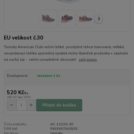
EU velikost č.30
Tenisky American Club velmi lehké, prodyšné lehce tvarovaná, měkká ,
nevyndavací stélka zpevněný opatek místo tkaniček pruženka + zapínání
na suchý zip - velmi usnadněné obouvání
celý popis
Dostupnost
skladem 1 ks
520 Kč
/
ks
430 Kč
bez DPH
Přidat do košíku
Číslo produktu:
AC-1222G-30
EAN kód:
5903497043503
typ obuvi:
tenisky