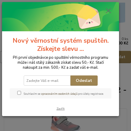
Nový věrnostní systém spuštěn.
0
ks
Menu
za
0,00 Kč
Získejte slevu ...
Hledat
Při první objednávce po spuštění věrnostního programu
může i náš stálý zákazník získat slevu 50,- Kč. Stačí
nakoupit za min. 500,- Kč a zadat váš e-mail.
Úvod
Dětská obuv
Obuv celoroční
Obuv celoroční - vel.30
American Club Tenisky RL 12/22 - vel.30
Odeslat
American Club Tenisky RL 12/22 -
Souhlasím se
zpracováním osobních údajů
pro účely registrace.
vel.30
Zavřít