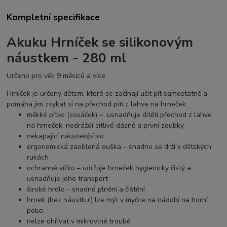
Kompletní specifikace
Akuku Hrníček se silikonovým
náustkem - 280 ml
Určeno pro věk 9 měsíců a více.
Hrníček je určený dětem, které se začínají učit pít samostatně a
pomáha jim zvykat si na přechod pití z lahve na hrneček.
měkké pítko (sosáček) – usnadňuje dítěti přechod z lahve
na hrneček, nedráždí citlivé dásně a první zoubky
nekapající náustek/pítko
ergonomická zaoblená ouška – snadno se drží v dětských
rukách
ochranné víčko – udržuje hrneček hygienicky čistý a
usnadňuje jeho transport
široké hrdlo - snadné plnění a čištění
hrnek (bez náustku!) lze mýt v myčce na nádobí na horní
polici
nelze ohřívat v mikrovlné troubě