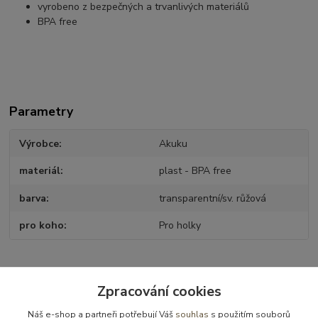
vyrobeno z bezpečných a trvanlivých materiálů
BPA free
Parametry
Výrobce
Akuku
materiál
plast - BPA free
barva
transparentní/sv. růžová
pro koho
Pro holky
Zboží zařazeno v kategoriích
Zpracování cookies
Kojenecké potřeby
Náš e-shop a partneři potřebují Váš
souhlas
s použitím souborů