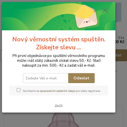
Nový věrnostní systém spuštěn.
0
ks
Menu
za
0,00 Kč
Získejte slevu ...
Hledat
Při první objednávce po spuštění věrnostního programu
může i náš stálý zákazník získat slevu 50,- Kč. Stačí
nakoupit za min. 500,- Kč a zadat váš e-mail.
Úvod
Kojenecké potřeby
Krmení
Kojenecké lahve, lahve, hrnečky ...
Akuku Hrníček se silikonovým náustkem 280ml - 9m+
Odeslat
Akuku Hrníček se silikonovým
Souhlasím se
zpracováním osobních údajů
pro účely registrace.
náustkem 280ml - 9m+
Zavřít