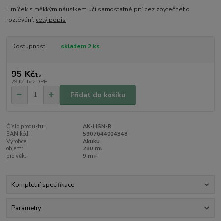
Hrníček s měkkým náustkem učí samostatné pití bez zbytečného
rozlévání.
celý popis
Dostupnost
skladem 2 ks
95 Kč
/
ks
79 Kč
bez DPH
Přidat do košíku
Číslo produktu:
AK-HSN-R
EAN kód:
5907644004348
Výrobce:
Akuku
objem:
280 ml
pro věk:
9 m+
Kompletní specifikace
Parametry